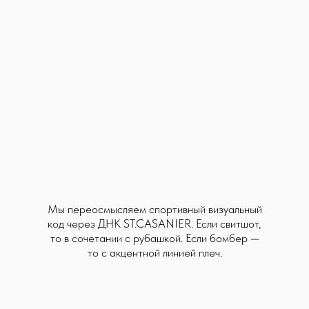
Получается униформа сильной
женщины, которой не нужно
привлекать внимание яркими
акцентами и декоративностью — ее
статус считывается в том, как она
себя несет, даже если на ней
спортивные брюки.