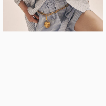
Дроп «Лига» стал отражением этого образа
жизни. Внутри лиги ST.CASANIER мы стираем
границы между домом и повседневностью,
расслабленностью и выразительностью.