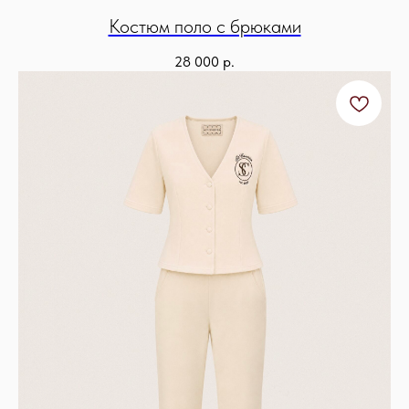
Костюм поло с брюками
28 000
р.
Telegram-канал
+ 7 (921) 444 24 74
Whats App
info@stcasanier.com
Правила доставки
Обмен и возврат
Оферта
Политика обработки данных
ИП Димова Елена Марковна,
© 2025 ST.CASANIER
ИНН 78169736297
Все права защищены